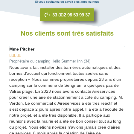
Si vous souhaitez en savoir plus appelez-nous
+ 33 (0)2 98 53 99 37
Nos clients sont très satisfaits
Hélène Morel Bailly
Er







Maire de Clairvaux les Lacs
Mai
s
Je conseillerai aux autres communes qui ont le même projet
« 
de ne pas hésiter. « Depuis que le parking de la plage de la
d’
un
commune est payant, nous avons constaté une baisse des
st
incivilités et la fréquentation est tout aussi importante que
sur
lorsque le parking était gratuit. Le fait d’avoir mis un système
pa
 M.
automatisé sur ce lieu nous permet de subvenir aux besoins
un 
du site : de financer le nettoyage et le personnel pour la
con
 de
surveillance de la baignade. Nous avons amorti les
don
investissements du parking après d’un an d’exploitation.
pro
ng
Pour l’aire de camping-car ouverte en aout 2024, nous
Air
s
avons un retour très positif des camping caristes. Nous
m’
avons installé 45 emplacements en pensant qu’ils ne
le