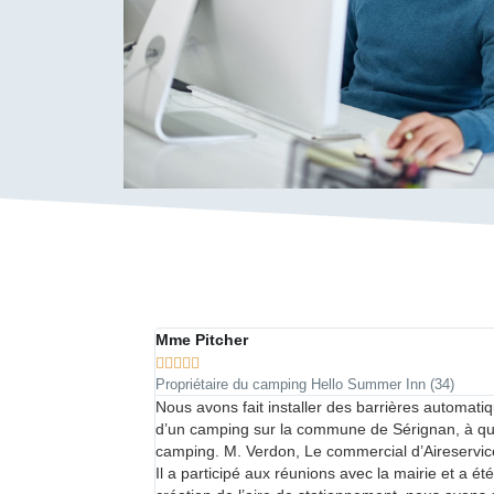
Mme Pitcher





Propriétaire du camping Hello Summer Inn (34)
pements du parking
Nous avons fait installer des barrières automat
bilité en lien avec
d’un camping sur la commune de Sérignan, à que
é aux intempéries
camping. M. Verdon, Le commercial d’Aireservices a
 ne sont pas neutres,
Il a participé aux réunions avec la mairie et a é