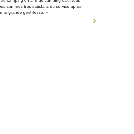
notre camping en aire de camping-car. Nous
emplacements en pens
Nous sommes très satisfaits du service après-
aux autres communes
d’une grande gentillesse. »