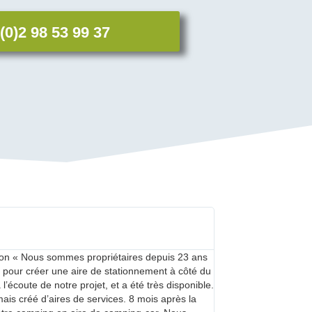
 (0)2 98 53 99 37
Hélène Morel Baill





Maire de Clairvaux le
ption « Nous sommes propriétaires depuis 23 ans
Je conseillerai aux
pour créer une aire de stationnement à côté du
une baisse des incivi
l’écoute de notre projet, et a été très disponible.
permet de subvenir a
mais créé d’aires de services. 8 mois après la
après d’un an d’expl