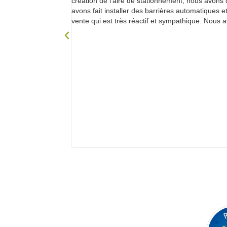
osons d’un contrat
création de l’aire de stationnement, nous avons
nce téléphonique
avons fait installer des barrières automatiques 
 de façon instantanée
vente qui est très réactif et sympathique. Nous av
ières, hebdomadaires
ble. Nous avons pu
non-abonnés, les
système de
très commode pour
. Nous disposons de
 sanitaires... Le
e l’équivalent de 8 à
oublier le volet
ion avec
ipements pour