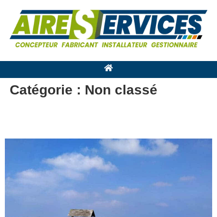
Catégorie :
Non classé
À Plouarzel, l’aire de Ruscumunoc élue
“meilleure aire de l’année 2024” !