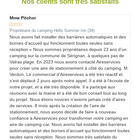
Nos clients sont très satisfaits
Hélène Morel Bailly
Er







Maire de Clairvaux les Lacs
Mai
s
Je conseillerai aux autres communes qui ont le même projet
« 
de ne pas hésiter. « Depuis que le parking de la plage de la
d’
un
commune est payant, nous avons constaté une baisse des
st
incivilités et la fréquentation est tout aussi importante que
sur
lorsque le parking était gratuit. Le fait d’avoir mis un système
pa
 M.
automatisé sur ce lieu nous permet de subvenir aux besoins
un 
du site : de financer le nettoyage et le personnel pour la
con
 de
surveillance de la baignade. Nous avons amorti les
don
investissements du parking après d’un an d’exploitation.
pro
ng
Pour l’aire de camping-car ouverte en aout 2024, nous
Air
s
avons un retour très positif des camping caristes. Nous
m’
avons installé 45 emplacements en pensant qu’ils ne
le
seraient pas tous utilisés mais en pleine saison nous avons
en
été complets. Le lieu est idéal tout proche du centre-ville. Je
s
conseillerai aux autres communes qui ont le même projet de
tes
ne pas hésiter. Le personnel d’Aireservices a été à notre
écoute et compétent pour répondre à nos demandes. »